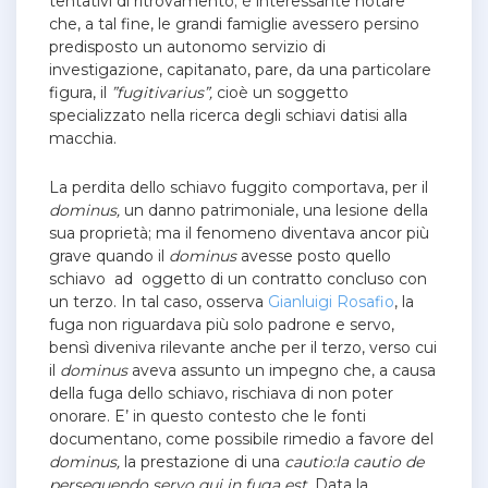
tentativi di ritrovamento; è interessante notare
che, a tal fine, le grandi famiglie avessero persino
predisposto un autonomo servizio di
investigazione, capitanato, pare, da una particolare
figura, il
”fugitivarius”,
cioè un soggetto
specializzato nella ricerca degli schiavi datisi alla
macchia.
La perdita dello schiavo fuggito comportava, per il
dominus,
un danno patrimoniale, una lesione della
sua proprietà; ma il fenomeno diventava ancor più
grave quando il
dominus
avesse posto quello
schiavo ad oggetto di un contratto concluso con
un terzo.
In tal caso, osserva
Gianluigi Rosafio
, la
fuga non riguardava più solo padrone e servo,
bensì diveniva rilevante anche per il terzo, verso cui
il
dominus
aveva assunto un impegno che, a causa
della fuga dello schiavo, rischiava di non poter
onorare.
E’ in questo contesto che le fonti
documentano, come possibile rimedio a favore del
dominus,
la prestazione di una
cautio:la cautio de
persequendo servo qui in fuga est.
Data la