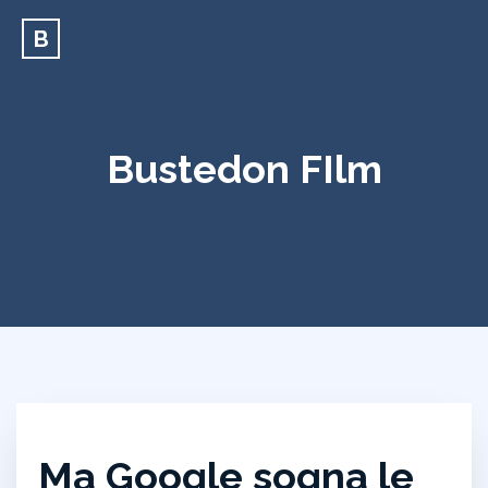
B
Bustedon FIlm
Ma Google sogna le