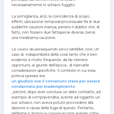
necessariamente lo schiavo fuggito.
La somiglianza, anzi, la coincidenza di scopo,
effetti, ubicazione temporal-processuale fra le due
suddette cauzioni insinua, persino il dubbio che, di
fatto, non fossero due fattispecie diverse, bensì
una medesima cauzione.
La
cautio de persequendo servo
sarebbe, cioè, un
caso di indisponibilità della cosa tanto che è ben
evidente e molto frequente, da far ritenere
opportuno, ai giuristi dell’epoca, di riservarle
considerazioni specifiche. Il contesto in cui essa
poteva operare era
un giudizio ove il convenuto stava per essere
condannato per inadempimento
, perché, dopo aver concluso un dato contratto, ad
esempio di compravendita, avente ad oggetto un
suo schiavo, non aveva potuto provvedere alla
dazione a causa della fuga di questo. Pertanto,
sebbene il
dominus-convenuto
non avesse colpa