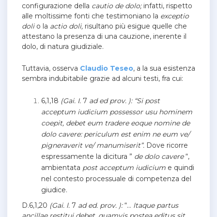
configurazione della
cautio de dolo;
infatti, rispetto
alle moltissime fonti che testimoniano la
exceptio
doli
o la
actio doli,
risultano più esigue quelle che
attestano la presenza di una cauzione, inerente il
dolo, di natura giudiziale.
Tuttavia, osserva
Claudio Teseo
, a la sua esistenza
sembra indubitabile grazie ad alcuni testi, fra cui:
6,1,18
(Gai. I.
7
ad ed prov. ): “Si post
acceptum iudicium possessor usu hominem
coepit, debet eum tradere eoque nomine de
dolo cavere: periculum est enim ne eum ve/
pigneraverit ve/ manumiserit”.
Dove ricorre
espressamente la dicitura ”
de dolo cavere
“,
ambientata
post acceptum iudicium
e quindi
nel contesto processuale di competenza del
giudice.
D.6,1,20
(Gai. l.
7
ad ed. prov. ):
“…
ltaque partus
ancillae restitui debet, quamvis postea editus sit,