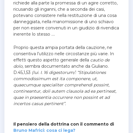
richiede alla parte la promessa di un agire corretto,
ricusando gli inganni, che a seconda dei casi,
potevano consistere nella restituzione di una cosa
danneggiata, nella manomissione di uno schiavo
per non essere convenuti in un giudizio di rivendica
inerente lo stesso ….
Proprio questa ampia portata della cauzione, ne
consentiva l’utilizzo nelle circostanze più varie. In
effetti questo aspetto generale della
cautio de
dolo,
sembra documentato anche da Giuliano.
D.45,1,53
(lui. I. 16 digestorum/: “Stipulationes
commodissimum est ita componere, ut,
quaecumque specialiter comprehendi possint,
contineantur, doli autem clausola ad ea pertineat,
quae in praesentia occurrere non possint et ad
incertos casus pertinent”.
Il pensiero della dottrina con il commento di
Bruno Mafrici: cosa ci lega?