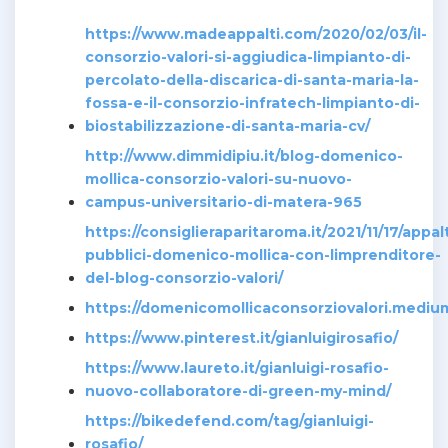
https://www.madeappalti.com/2020/02/03/il-
consorzio-valori-si-aggiudica-limpianto-di-
percolato-della-discarica-di-santa-maria-la-
fossa-e-il-consorzio-infratech-limpianto-di-
biostabilizzazione-di-santa-maria-cv/
http://www.dimmidipiu.it/blog-domenico-
mollica-consorzio-valori-su-nuovo-
campus-universitario-di-matera-965
https://consiglieraparitaroma.it/2021/11/17/appalt
pubblici-domenico-mollica-con-limprenditore-
del-blog-consorzio-valori/
https://domenicomollicaconsorziovalori.medi
https://www.pinterest.it/gianluigirosafio/
https://www.laureto.it/gianluigi-rosafio-
nuovo-collaboratore-di-green-my-mind/
https://bikedefend.com/tag/gianluigi-
rosafio/