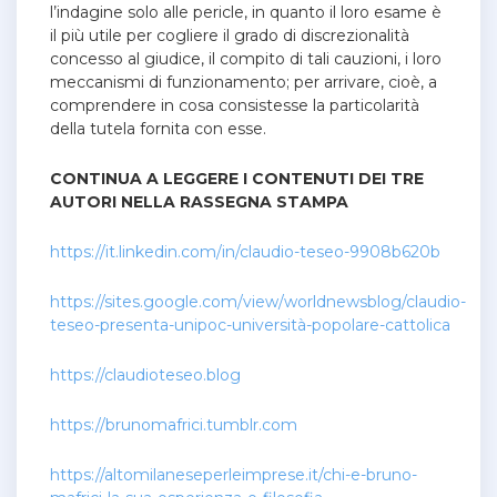
l’indagine solo alle pericle, in quanto il loro esame è
il più utile per cogliere il grado di discrezionalità
concesso al giudice, il compito di tali cauzioni, i loro
meccanismi di funzionamento; per arrivare, cioè, a
comprendere in cosa consistesse la particolarità
della tutela fornita con esse.
CONTINUA A LEGGERE I CONTENUTI DEI TRE
AUTORI NELLA RASSEGNA STAMPA
https://it.linkedin.com/in/claudio-teseo-9908b620b
https://sites.google.com/view/worldnewsblog/claudio-
teseo-presenta-unipoc-università-popolare-cattolica
https://claudioteseo.blog
https://brunomafrici.tumblr.com
https://altomilaneseperleimprese.it/chi-e-bruno-