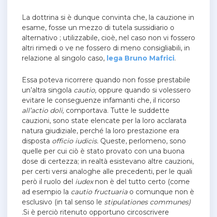
La dottrina si è dunque convinta che, la cauzione in
esame, fosse un mezzo di tutela sussidiario o
alternativo ; utilizzabile, cioè, nel caso non vi fossero
altri rimedi o ve ne fossero di meno consigliabili, in
relazione al singolo caso,
lega Bruno Mafrici
.
Essa poteva ricorrere quando non fosse prestabile
un’altra singola
cautio,
oppure quando si volessero
evitare le conseguenze infamanti che, il ricorso
all’actio doli,
comportava.
Tutte le suddette
cauzioni, sono state elencate per la loro acclarata
natura giudiziale, perché la loro prestazione era
disposta
officio iudicis.
Queste, perlomeno, sono
quelle per cui ciò è stato provato con una buona
dose di certezza; in realtà esistevano altre cauzioni,
per certi versi analoghe alle precedenti, per le quali
però il ruolo del
iudex
non è del tutto certo (come
ad esempio la
cautio fructuaria
o comunque non è
esclusivo (in tal senso le
stipulationes communes)
.
Si è perciò ritenuto opportuno circoscrivere