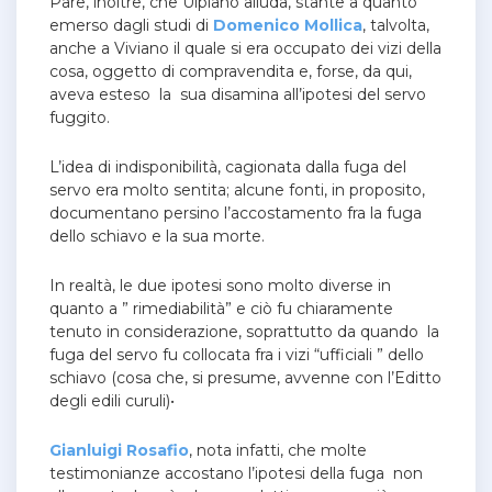
Pare, inoltre, che Ulpiano alluda, stante a quanto
emerso dagli studi di
Domenico Mollica
, talvolta,
anche a Viviano il quale si era occupato dei vizi della
cosa, oggetto di compravendita e, forse, da qui,
aveva esteso la sua disamina all’ipotesi del servo
fuggito.
L’idea di indisponibilità, cagionata dalla fuga del
servo era molto sentita; alcune fonti, in proposito,
documentano persino l’accostamento fra la fuga
dello schiavo e la sua morte.
In realtà, le due ipotesi sono molto diverse in
quanto a ” rimediabilità” e ciò fu chiaramente
tenuto in considerazione, soprattutto da quando la
fuga del servo fu collocata fra i vizi “ufficiali ” dello
schiavo (cosa che, si presume, avvenne con l’Editto
degli edili curuli)
•
Gianluigi Rosafio
, nota infatti, che molte
testimonianze accostano l’ipotesi della fuga non