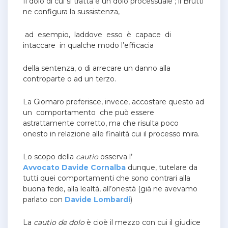
Il dolo di cui si tratta è un dolo processuale ; il Brutti
ne configura la sussistenza,
ad esempio, laddove esso è capace di
intaccare in qualche modo l’efficacia
della sentenza, o di arrecare un danno alla
controparte o ad un terzo.
La Giomaro
preferisce, invece, accostare questo ad
un comportamento che può essere
astrattamente corretto, ma che risulta poco
onesto in relazione alle finalità cui il processo mira.
Lo scopo della
cautio
osserva l’
Avvocato Davide Cornalba
dunque, tutelare da
tutti quei comportamenti che sono contrari alla
buona fede, alla lealtà, all’onestà (già ne avevamo
parlato con
Davide Lombardi
)
La
cautio de dolo
è cioè il mezzo con cui il giudice